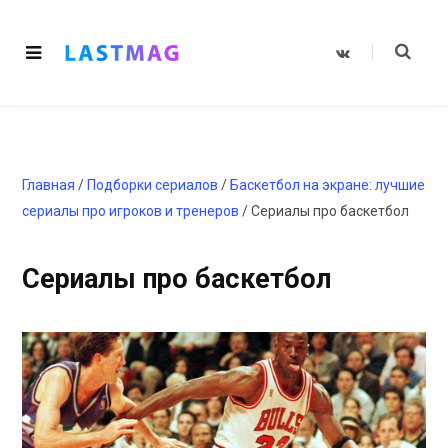
V
K
o
n
t
a
k
t
e
Главная
/
Подборки сериалов
/
Баскетбол на экране: лучшие
сериалы про игроков и тренеров
/
Сериалы про баскетбол
Сериалы про баскетбол