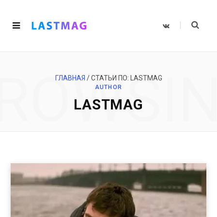
V
K
o
n
t
a
k
ROWSI
t
e
ГЛАВНАЯ
/
СТАТЬИ ПО: LASTMAG
AUTHOR
LASTMAG