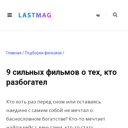
V
K
o
n
t
a
k
t
e
Главная
/
Подборки фильмов
/
9 сильных фильмов о тех, кто
разбогател
Кто хоть раз перед сном или оставаясь
наедине с самим собой не мечтал о
баснословном богатстве? Кто-то мечтает
найти кейс с деньгами, кто-то стать