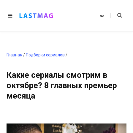
V
K
o
n
t
a
k
t
e
Главная
/
Подборки сериалов
/
Какие сериалы смотрим в
октябре? 8 главных премьер
месяца