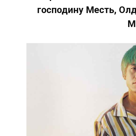
господину Месть, Олд
М