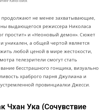
ейтинг КиноПоиск
 продолжают не менее захватывающие,
ны выдающегося режиссера Николаса
ог простит» и «Неоновый демон». Сюжет
 и уникален, а общей чертой является
жить любой ценой в мире жестокости,
смотра телезрители смогут стать
вание бесстрашного гонщика, визуально
дливость храброго парня Джулиана и
леустремленной провинциалки Джесси.
к Чхан Ука (Сочувствие