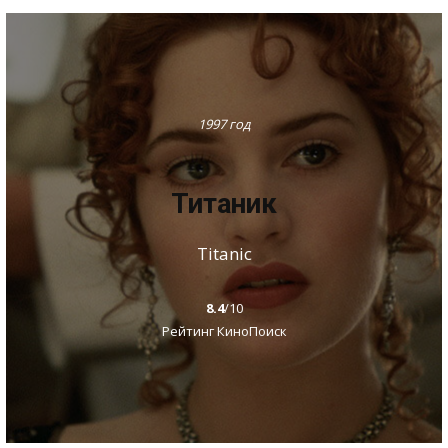
1997 год
Титаник
Titanic
8.4
/10
Рейтинг КиноПоиск