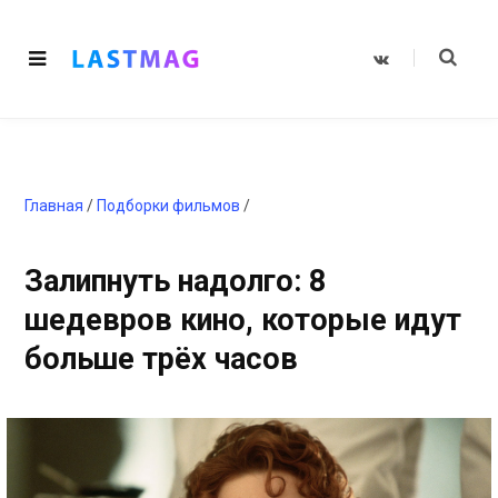
V
K
o
n
t
a
k
t
e
Главная
/
Подборки фильмов
/
Залипнуть надолго: 8
шедевров кино, которые идут
больше трёх часов