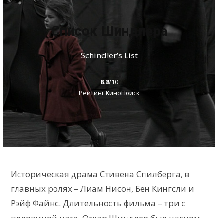
Список Шиндлера
Schindler’s List
8.8
/10
Рейтинг КиноПоиск
Историческая драма Стивена Спилберга, в
главных ролях – Лиам Нисон, Бен Кингсли и
Рэйф Файнс. Длительность фильма – три с
половиной часа. Оскар Шиндлер был членом