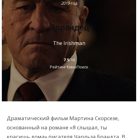
2019 год
Ирландец
The Irishman
7.5
/10
Рейтинг КиноПоиск
Драматический фильм Мартина Скорсезе,
основанный на романе «Я слышал, ты
красишь дома» писателя Чарльза Брандта. В