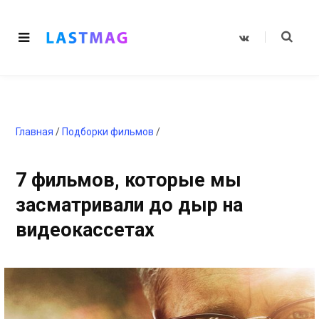
V
K
o
n
t
a
k
t
e
Главная
/
Подборки фильмов
/
7 фильмов, которые мы
засматривали до дыр на
видеокассетах