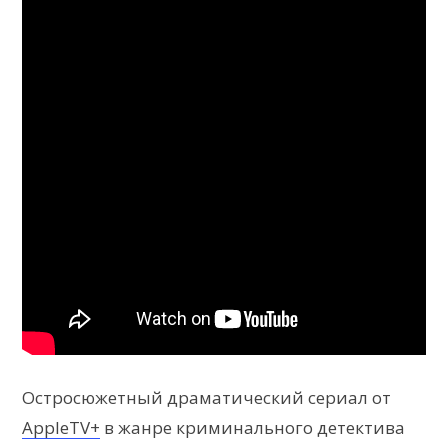
Остросюжетный драматический сериал от
AppleTV+
в жанре криминального детектива