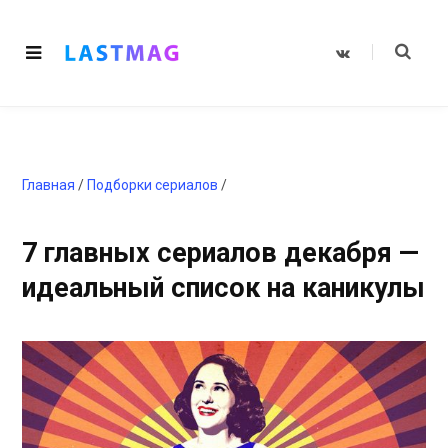
V
K
o
n
t
a
k
t
e
Главная
/
Подборки сериалов
/
7 главных сериалов декабря —
идеальный список на каникулы