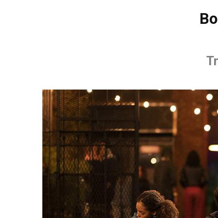
Во
Tr