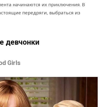
мента начинаются их приключения. В
астоящие передряги, выбраться из
е девчонки
d Girls