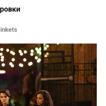
ровки
inkets