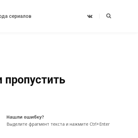
ода сериалов
V
K
o
n
t
a
k
t
e
и пропустить
Нашли ошибку?
Выделите фрагмент текста и нажмите Ctrl+Enter