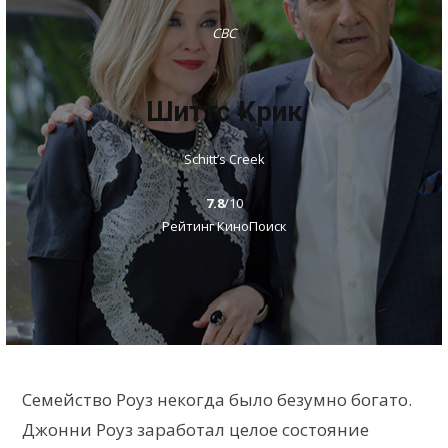
CBC
Шиттс Крик
Schitt’s Creek
7.8
/10
Рейтинг КиноПоиск
Семейство Роуз некогда было безумно богато.
Джонни Роуз заработал целое состояние