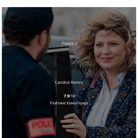
France 2
Кандис Ренуар
Candice Renoir
7.9
/10
Рейтинг КиноПоиск