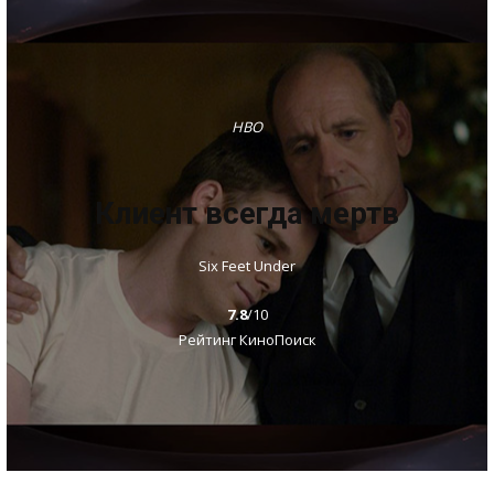
HBO
Клиент всегда мертв
Six Feet Under
7.8
/10
Рейтинг КиноПоиск