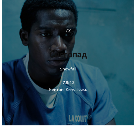
FX
Снегопад
Snowfall
7.9
/10
Рейтинг КиноПоиск