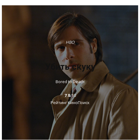
HBO
Убить скуку
Bored to Death
7.8
/10
Рейтинг КиноПоиск