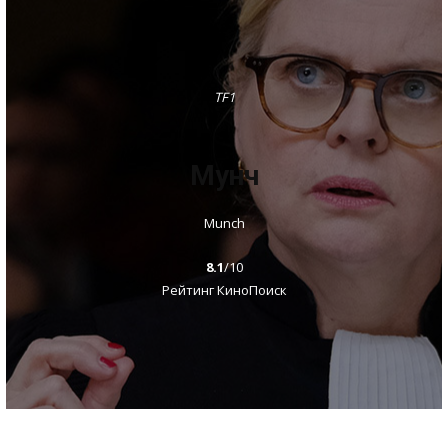
TF1
Мунч
Munch
8.1
/10
Рейтинг КиноПоиск