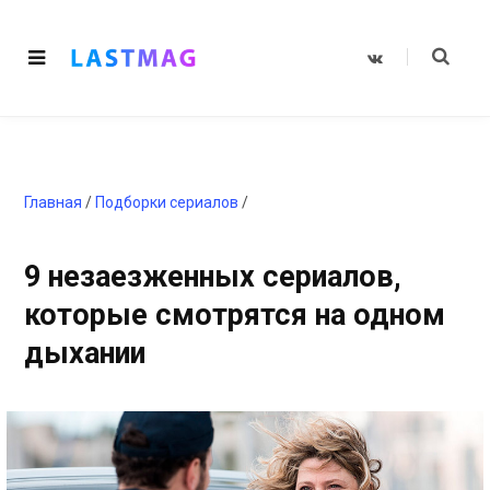
V
K
o
n
t
a
k
t
e
Главная
/
Подборки сериалов
/
9 незаезженных сериалов,
которые смотрятся на одном
дыхании