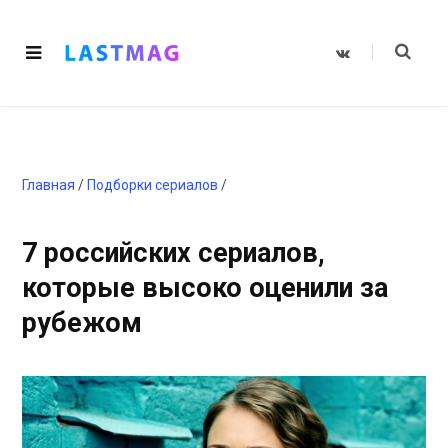
V
K
o
n
t
a
k
t
e
Главная
/
Подборки сериалов
/
7 российских сериалов,
которые высоко оценили за
рубежом