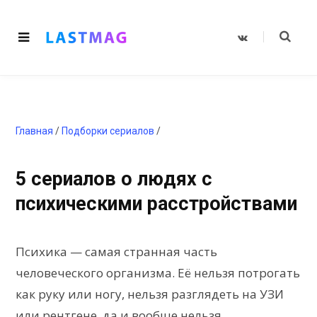
V
K
o
n
t
a
k
t
e
Главная
/
Подборки сериалов
/
5 сериалов о людях с
психическими расстройствами
Психика — самая странная часть
человеческого организма. Её нельзя потрогать
как руку или ногу, нельзя разглядеть на УЗИ
или рентгене, да и вообще нельзя