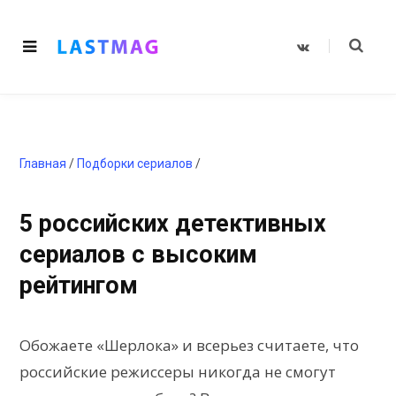
V
K
o
n
t
a
k
t
e
Главная
/
Подборки сериалов
/
5 российских детективных
сериалов с высоким
рейтингом
Обожаете «Шерлока» и всерьез считаете, что
российские режиссеры никогда не смогут