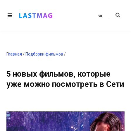
V
K
o
n
t
a
k
t
e
Главная
/
Подборки фильмов
/
5 новых фильмов, которые
уже можно посмотреть в Сети