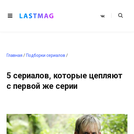
V
K
o
n
t
a
k
t
e
Главная
/
Подборки сериалов
/
5 сериалов, которые цепляют
с первой же серии