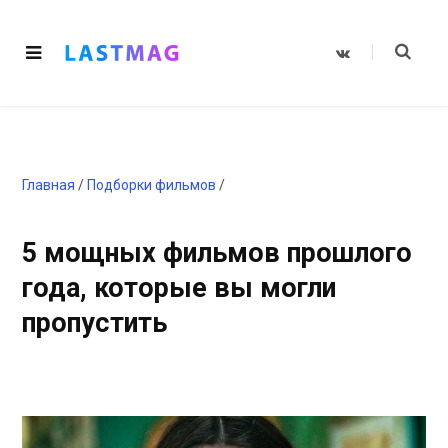
V
K
o
n
t
a
k
t
e
Главная
/
Подборки фильмов
/
5 мощных фильмов прошлого
года, которые вы могли
пропустить