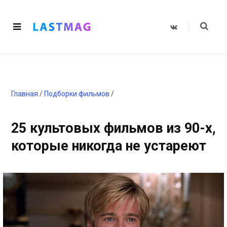
V
K
o
n
t
a
k
t
e
Главная
/
Подборки фильмов
/
25 культовых фильмов из 90-х,
которые никогда не устареют