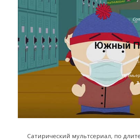
Com
Южный Па
S
Премьер
3
Сатирический мультсериал, по длит