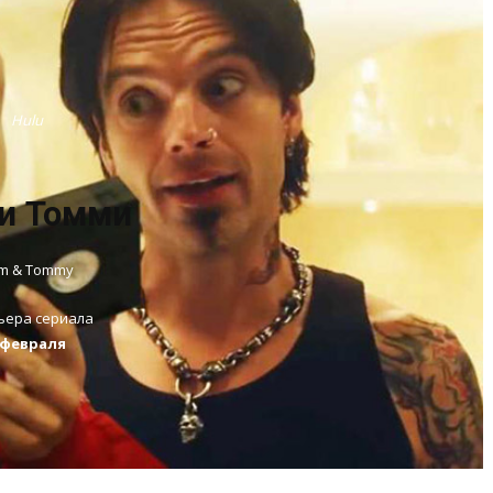
Hulu
и Томми
m & Tommy
ьера сериала
 февраля