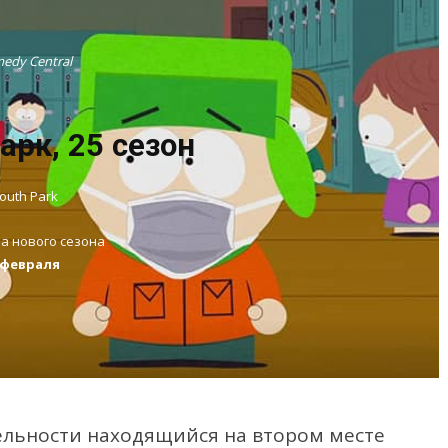
edy Central
рк, 25 сезон
outh Park
а нового сезона
 февраля
ельности находящийся на втором месте