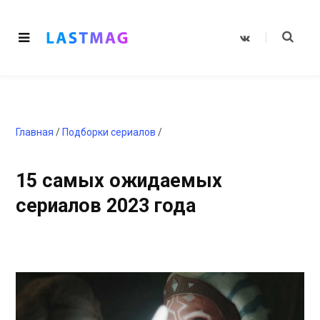
V
K
o
n
t
a
k
t
e
Главная
/
Подборки сериалов
/
15 самых ожидаемых
сериалов 2023 года