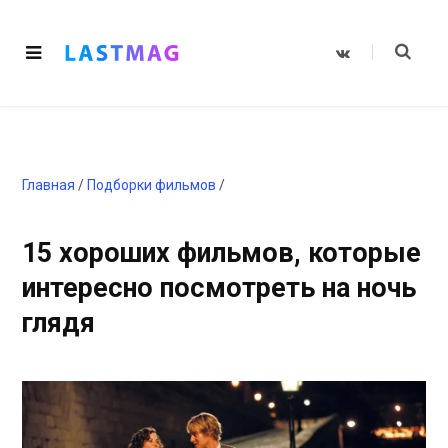
V
K
o
n
t
a
k
t
e
Главная
/
Подборки фильмов
/
15 хороших фильмов, которые
интересно посмотреть на ночь
глядя