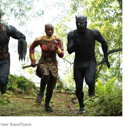
йтинг КиноПоиск