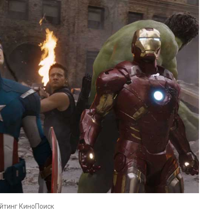
ейтинг КиноПоиск