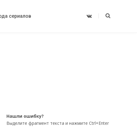
ода сериалов
V
K
o
n
t
a
k
t
e
Нашли ошибку?
Выделите фрагмент текста и нажмите Ctrl+Enter