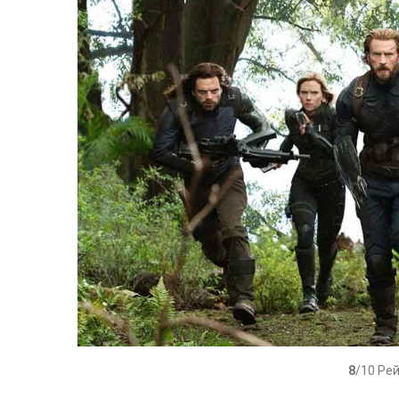
8
/10 Ре