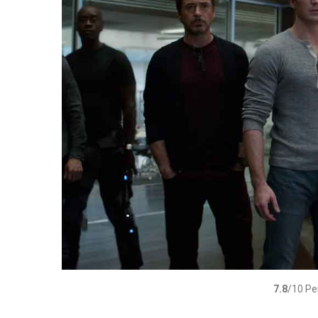
7.8
/10 Р