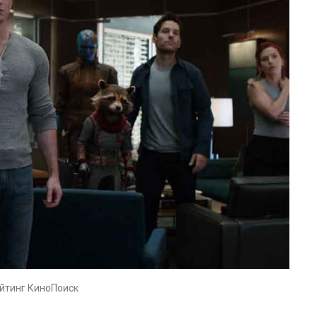
ейтинг КиноПоиск