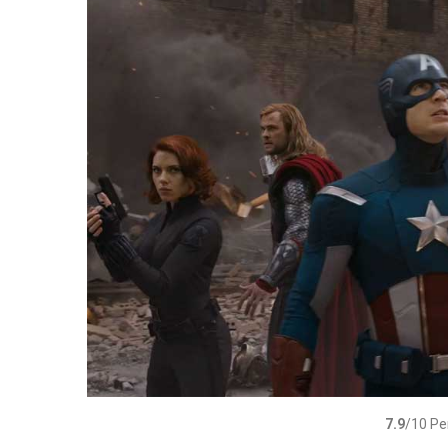
7.9
/10 Р