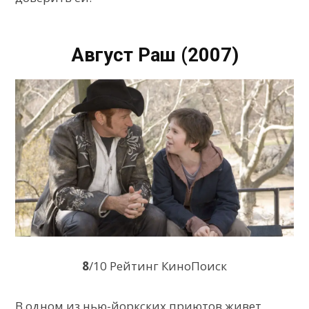
Август Раш (2007)
8
/10 Рейтинг КиноПоиск
В одном из нью-йоркских приютов живет