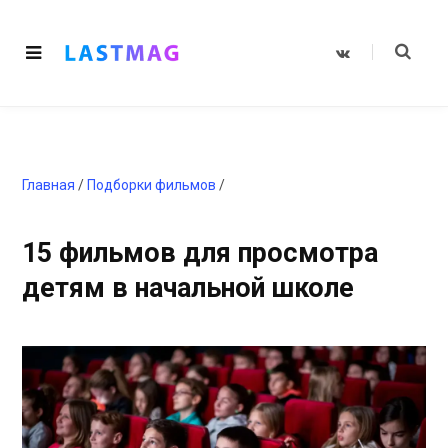
V
K
o
n
t
a
k
t
e
Главная
/
Подборки фильмов
/
15 фильмов для просмотра
детям в начальной школе