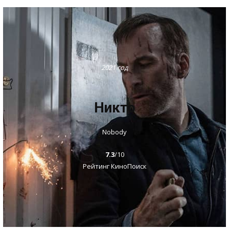
2021 год
Никто
Nobody
7.3
/10
Рейтинг КиноПоиск