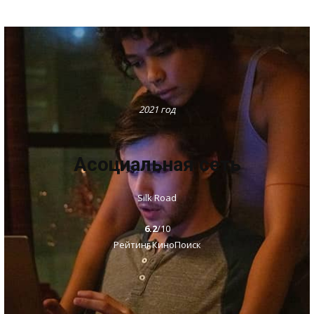
2021 год
Асоциальная сеть
Silk Road
6.2
/10
Рейтинг КиноПоиск