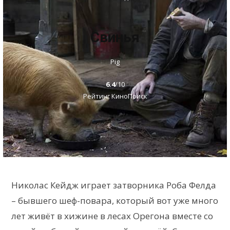
Свинья
Pig
6.4
/10
Рейтинг КиноПоиск
Николас Кейдж играет затворника Роба Фелда
– бывшего шеф-повара, который вот уже много
лет живёт в хижине в лесах Орегона вместе со