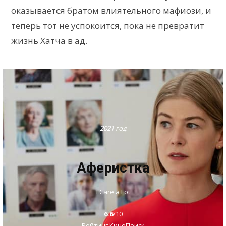
оказывается братом влиятельного мафиози, и
теперь тот не успокоится, пока не превратит
жизнь Хатча в ад.
2021 год
Аферистка
I Care a Lot
6.6
/10
Рейтинг КиноПоиск