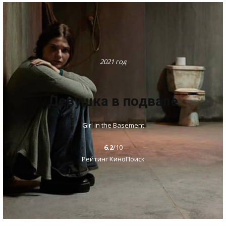
2021 год
Девушка в подвале
Girl in the Basement
6.2
/10
Рейтинг КиноПоиск