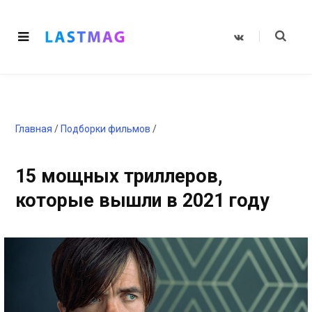
V
K
o
n
t
a
k
t
e
Главная
/
Подборки фильмов
/
15 мощных триллеров,
которые вышли в 2021 году