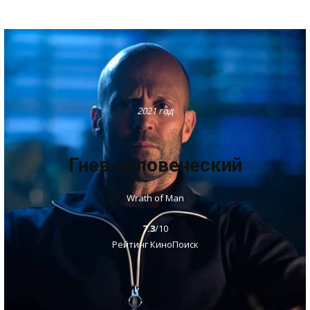
2021 год
Гнев человеческий
Wrath of Man
7.3
/10
Рейтинг КиноПоиск