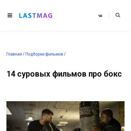
V
K
o
n
t
a
k
t
e
Главная
/
Подборки фильмов
/
14 суровых фильмов про бокс