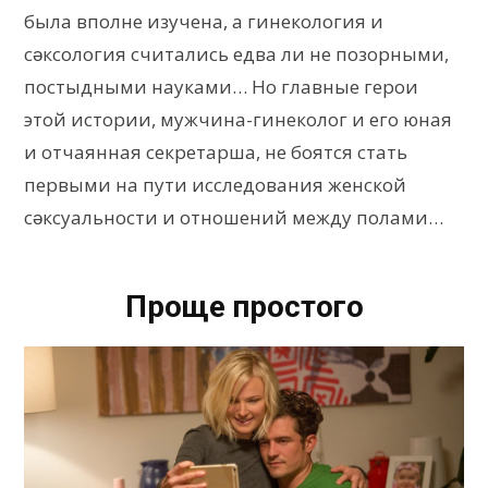
была вполне изучена, а гинекология и
сǝксология считались едва ли не позорными,
постыдными науками… Но главные герои
этой истории, мужчина-гинеколог и его юная
и отчаянная секретарша, не боятся стать
первыми на пути исследования женской
сǝксуальности и отношений между полами…
Проще простого