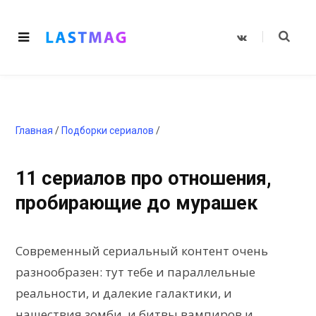
V
K
o
n
t
a
k
t
e
Главная
/
Подборки сериалов
/
11 сериалов про отношения,
пробирающие до мурашек
Современный сериальный контент очень
разнообразен: тут тебе и параллельные
реальности, и далекие галактики, и
нашествия зомби, и битвы вампиров и