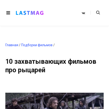
V
K
o
n
t
a
k
t
e
Главная
/
Подборки фильмов
/
10 захватывающих фильмов
про рыцарей