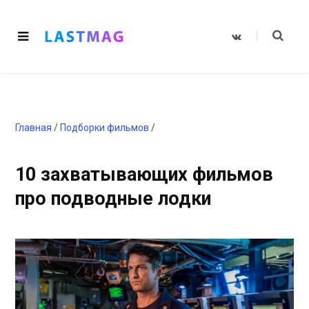
V
K
o
n
t
a
k
t
e
Главная
/
Подборки фильмов
/
10 захватывающих фильмов
про подводные лодки