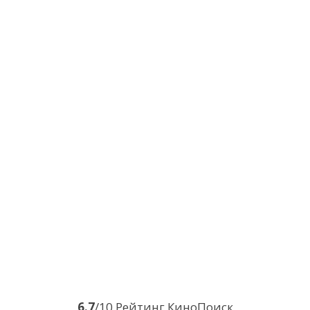
6.7
/10 Рейтинг КиноПоиск