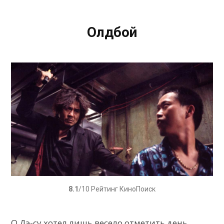
Олдбой
8.1
/10 Рейтинг КиноПоиск
О Дэ-су хотел лишь весело отметить день