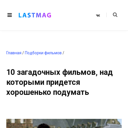
V
K
o
n
t
a
k
t
e
Главная
/
Подборки фильмов
/
10 загадочных фильмов, над
которыми придется
хорошенько подумать