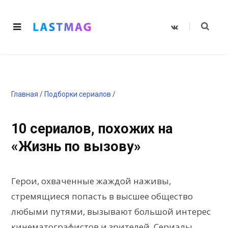
V
K
o
n
t
a
k
t
e
Главная
/
Подборки сериалов
/
10 сериалов, похожих на
«Жизнь по вызову»
Герои, охваченные жаждой наживы,
стремящиеся попасть в высшее общество
любыми путями, вызывают большой интерес
кинематографистов и зрителей. Сериалы