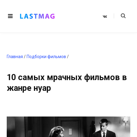
V
K
o
n
t
a
k
t
e
Главная
/
Подборки фильмов
/
10 самых мрачных фильмов в
жанре нуар