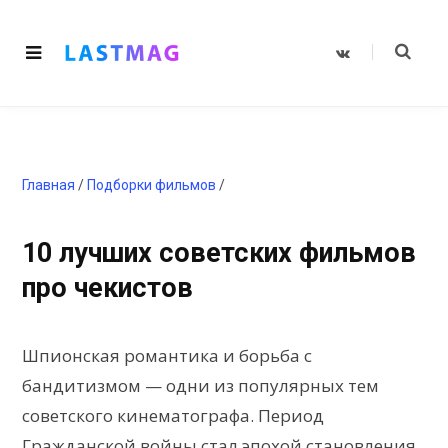
V
K
o
n
t
a
k
t
e
Главная
/
Подборки фильмов
/
10 лучших советских фильмов
про чекистов
Шпионская романтика и борьба с
бандитизмом — одни из популярных тем
советского кинематографа. Период
Гражданской войны
стал эпохой становления