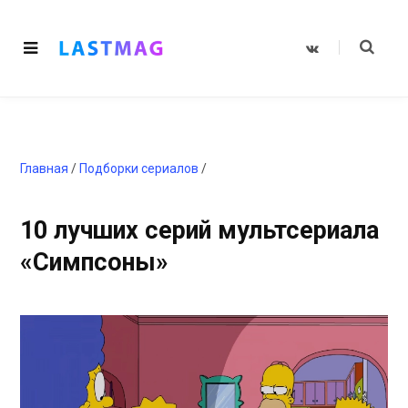
V
K
o
n
t
a
k
t
e
Главная
/
Подборки сериалов
/
10 лучших серий мультсериала
«Симпсоны»