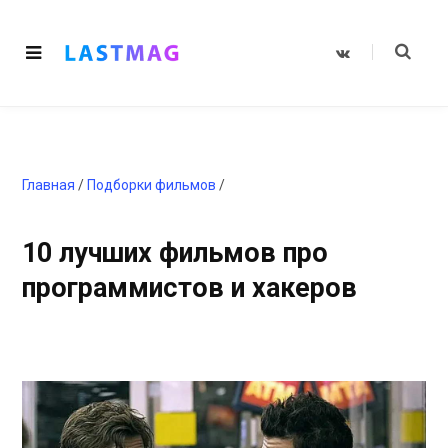
V
K
o
n
t
a
k
t
e
Главная
/
Подборки фильмов
/
10 лучших фильмов про
программистов и хакеров