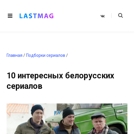
V
K
o
n
t
a
k
t
e
Главная
/
Подборки сериалов
/
10 интересных белорусских
сериалов