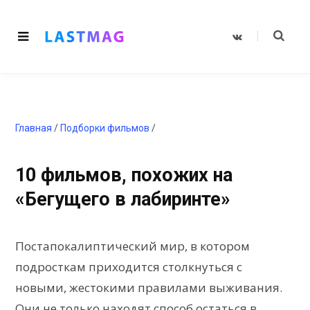
V
K
o
n
t
a
k
t
e
Главная
/
Подборки фильмов
/
10 фильмов, похожих на
«Бегущего в лабиринте»
Постапокалиптический мир, в котором
подросткам приходится столкнуться с
новыми, жестокими правилами выживания.
Они не только находят способ остаться в