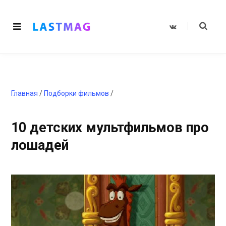
V
K
o
n
t
a
k
t
e
Главная
/
Подборки фильмов
/
10 детских мультфильмов про
лошадей