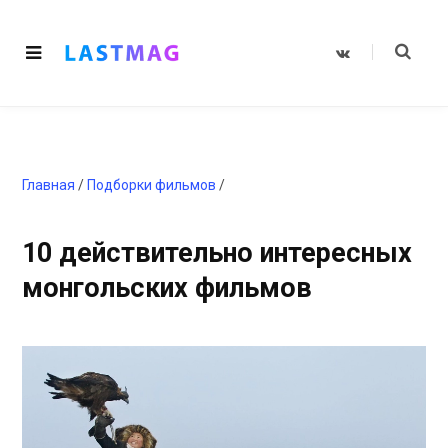
V
K
o
n
t
a
k
t
e
Главная
/
Подборки фильмов
/
10 действительно интересных
монгольских фильмов