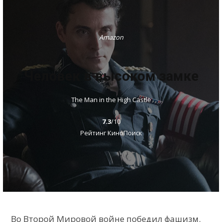
Amazon
Человек в высоком замке
The Man in the High Castle
7.3
/10
Рейтинг КиноПоиск
Во Второй Мировой войне победил фашизм.