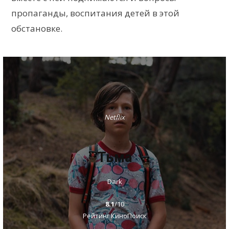
пропаганды, воспитания детей в этой
обстановке.
Netflix
Тьма
Dark
8.1
/10
Рейтинг КиноПоиск