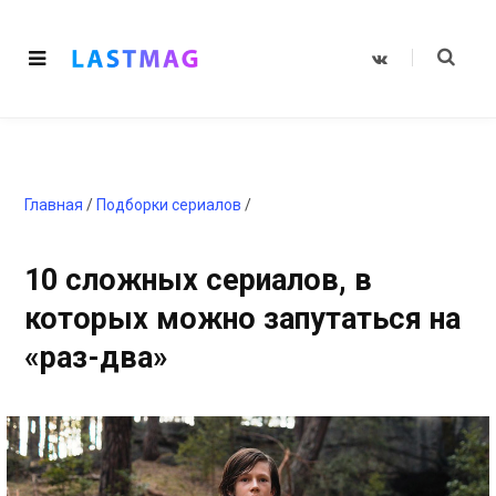
V
K
o
n
t
a
k
t
e
Главная
/
Подборки сериалов
/
10 сложных сериалов, в
которых можно запутаться на
«раз-два»