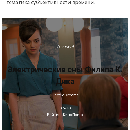
тематика субъективности времени.
Channel 4
Электрические сны Филипа К.
Дика
Electric Dreams
7.5
/10
Рейтинг КиноПоиск