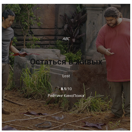
ABC
Остаться в живых
Lost
8.1
/10
Рейтинг КиноПоиск